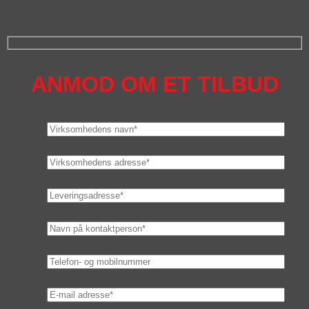
ANMOD OM ET TILBUD
Tak for din henvendelse. Du vil blive kontaktet hurtigst muligt.
Hjælp os med at blive bedre!
Hvordan fandt du os?
Du må gerne vælge flere:
Google-søgning
Bing-søgning
Anbefaling
Bannerannonce
Facebook
LinkedIn
Instagram
Google Nyheder