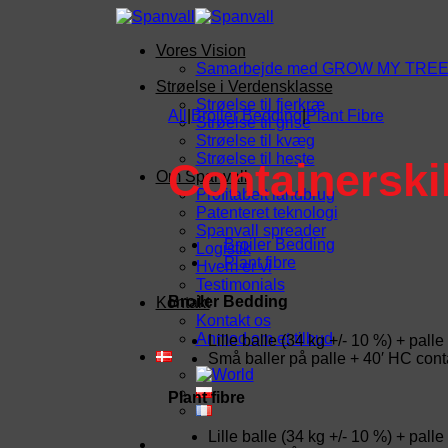
Fortsæt
til
Vores Vision
indhold
Samarbejde med GROW MY TRE
Strøelse i Verdensklasse
Strøelse til fjerkræ
All
|
Broiler Bedding
|
Plant Fibre
Strøelse til grise
Strøelse til kvæg
Strøelse til heste
Containerskib
Om Spanvall
Profitabelt landbrug
Patenteret teknologi
Spanvall spreader
Broiler Bedding
Logistik
Plant fibre
Hvem er vi
Testimonials
Broiler Bedding
Kontakt
Kontakt os
Anmod om et tilbud
Lille balle (34 kg +/- 10 %) + palle 
Små baller på palle + 40′ HC conta
Plant fibre
Lille balle (34 kg +/- 10 %) + palle