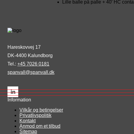
Lille balle på palle + 40′ HC conta
Hareskovvej 17
DK-4400 Kalundborg
Tel.: 
+45 7026 0181
spanvall@spanvall.dk
Information
Vilkår og betingelser
Privatlivspolitik
Kontakt
Anmod om et tilbud
Sitemap