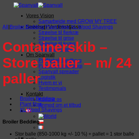
Fortsæt
til
Vores Vision
indhold
Samarbejde med GROW MY TREE
All
|
Broiler Bedding
Strøelse i Verdensklasse
|
Plant Fibre
|
XL Wood Shavings
Strøelse til fjerkræ
Strøelse til grise
Containerskib –
Strøelse til kvæg
Strøelse til heste
Om Spanvall
Store baller – m/ 24
Profitabelt landbrug
Patenteret teknologi
Spanvall spreader
paller
Logistik
Hvem er vi
Testimonials
Kontakt
Broiler Bedding
Kontakt os
Plant fibre
Anmod om et tilbud
XL Wood Shavings
Broiler Bedding
Stor balle (850-1000 kg +/- 10 %) + pallet = 1 stor balle